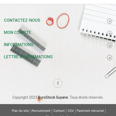
CONTACTEZ-NOUS
MON COMPTE
INFORMATIONS
LETTRE D'INFORMATIONS
Copyright 2023
BuroStock Guyane
. Tous droits réservés.
Plan du site
Recrutement
Contact
CGV
Paiement sécurisé