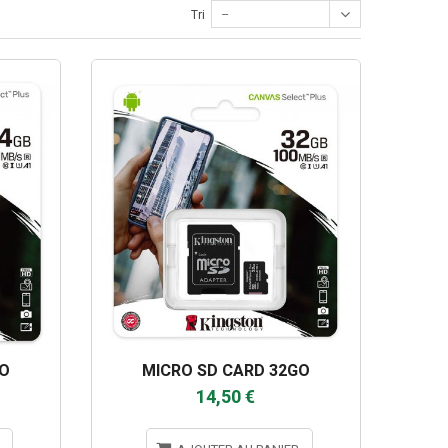
--
Tri
GO
MICRO SD CARD 32GO
14,50 €