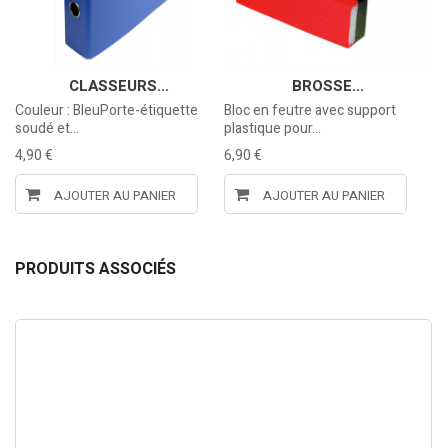
CLASSEURS...
BROSSE...
X
Couleur : BleuPorte-étiquette
Bloc en feutre avec support
Co
soudé et...
plastique pour...
so
4,90 €
6,90 €
4,
AJOUTER AU PANIER
AJOUTER AU PANIER
PRODUITS ASSOCIÉS