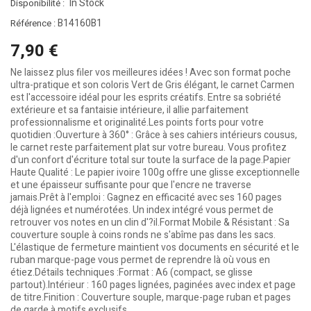
In Stock
Disponibilité :
B14160B1
Référence :
7,90 €
Ne laissez plus filer vos meilleures idées ! Avec son format poche
ultra-pratique et son coloris Vert de Gris élégant, le carnet Carmen
est l'accessoire idéal pour les esprits créatifs. Entre sa sobriété
extérieure et sa fantaisie intérieure, il allie parfaitement
professionnalisme et originalité.Les points forts pour votre
quotidien :Ouverture à 360° : Grâce à ses cahiers intérieurs cousus,
le carnet reste parfaitement plat sur votre bureau. Vous profitez
d'un confort d'écriture total sur toute la surface de la page.Papier
Haute Qualité : Le papier ivoire 100g offre une glisse exceptionnelle
et une épaisseur suffisante pour que l'encre ne traverse
jamais.Prêt à l'emploi : Gagnez en efficacité avec ses 160 pages
déjà lignées et numérotées. Un index intégré vous permet de
retrouver vos notes en un clin d'?il.Format Mobile & Résistant : Sa
couverture souple à coins ronds ne s'abîme pas dans les sacs.
L'élastique de fermeture maintient vos documents en sécurité et le
ruban marque-page vous permet de reprendre là où vous en
étiez.Détails techniques :Format : A6 (compact, se glisse
partout).Intérieur : 160 pages lignées, paginées avec index et page
de titre.Finition : Couverture souple, marque-page ruban et pages
de garde à motifs exclusifs.