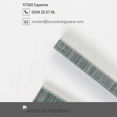
97300 Cayenne
0594 25 07 36
contact@burostockguyane.com