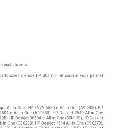
 résultats nets.
e cartouches d'encre HP 301 noir et couleur vous permet
kjet All-in-One : HP ENVY 5530 e-All-in-One (A9J40B), HP
504 e-All-in-One (A9T88B), HP Deskjet 2540 All-in-One
12B), HP Deskjet 3059A e-All-in-One (B0N13B), HP Deskjet
All-in-One (C5X26B), HP Deskjet 1514 All-in-One (C5X27B),