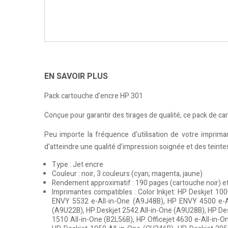
EN SAVOIR PLUS
Pack cartouche d'encre HP 301
Conçue pour garantir des tirages de qualité, ce pack de ca
Peu importe la fréquence d'utilisation de votre imprim
d'atteindre une qualité d'impression soignée et des teintes
Type : Jet encre
Couleur : noir, 3 couleurs (cyan, magenta, jaune)
Rendement approximatif : 190 pages (cartouche noir) e
Imprimantes compatibles : Color Inkjet: HP Deskjet 10
ENVY 5532 e-All-in-One (A9J48B), HP ENVY 4500 e-Al
(A9U22B), HP Deskjet 2542 All-in-One (A9U28B), HP Des
1510 All-in-One (B2L56B), HP Officejet 4630 e-All-in-