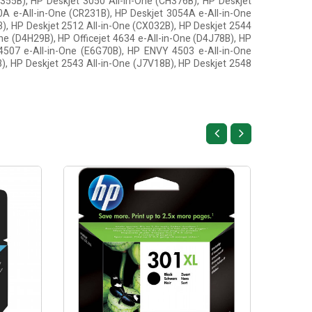
H355B), HP Deskjet 3050 All-in-One (CH376B), HP Deskjet
A e-All-in-One (CR231B), HP Deskjet 3054A e-All-in-One
B), HP Deskjet 2512 All-in-One (CX032B), HP Deskjet 2544
One (D4H29B), HP Officejet 4634 e-All-in-One (D4J78B), HP
4507 e-All-in-One (E6G70B), HP ENVY 4503 e-All-in-One
B), HP Deskjet 2543 All-in-One (J7V18B), HP Deskjet 2548