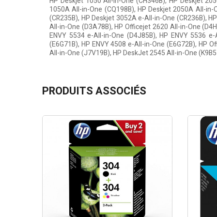
HP Deskjet 1050 All-in-One (CH346B), HP Deskjet 2050
1050A All-in-One (CQ198B), HP Deskjet 2050A All-in-
(CR235B), HP Deskjet 3052A e-All-in-One (CR236B), HP
All-in-One (D3A78B), HP Officejet 2620 All-in-One (D4H
ENVY 5534 e-All-in-One (D4J85B), HP ENVY 5536 e-Al
(E6G71B), HP ENVY 4508 e-All-in-One (E6G72B), HP Off
All-in-One (J7V19B), HP DeskJet 2545 All-in-One (K9B
PRODUITS ASSOCIÉS