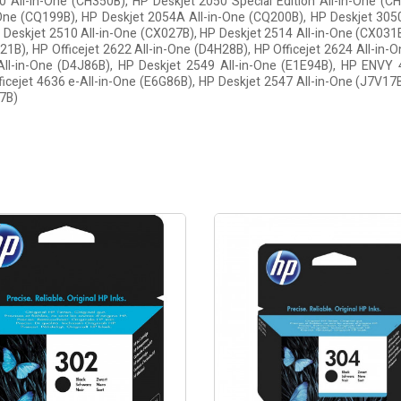
 All-in-One (CH350B), HP Deskjet 2050 Special Edition All-in-One (C
One (CQ199B), HP Deskjet 2054A All-in-One (CQ200B), HP Deskjet 3050
 Deskjet 2510 All-in-One (CX027B), HP Deskjet 2514 All-in-One (CX031
21B), HP Officejet 2622 All-in-One (D4H28B), HP Officejet 2624 All-in-
l-in-One (D4J86B), HP Deskjet 2549 All-in-One (E1E94B), HP ENVY 
icejet 4636 e-All-in-One (E6G86B), HP Deskjet 2547 All-in-One (J7V17
57B)