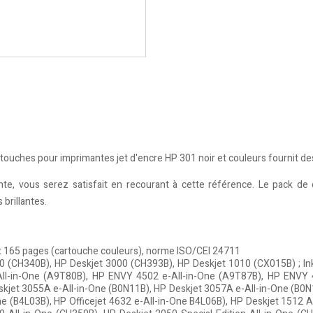
rtouches pour imprimantes jet d'encre HP 301 noir et couleurs fournit des
ante, vous serez satisfait en recourant à cette référence. Le pack d
 brillantes.
t 165 pages (cartouche couleurs), norme ISO/CEI 24711
00 (CH340B), HP Deskjet 3000 (CH393B), HP Deskjet 1010 (CX015B) ; In
l-in-One (A9T80B), HP ENVY 4502 e-All-in-One (A9T87B), HP ENVY 4
kjet 3055A e-All-in-One (B0N11B), HP Deskjet 3057A e-All-in-One (B0N
One (B4L03B), HP Officejet 4632 e-All-in-One B4L06B), HP Deskjet 1512 