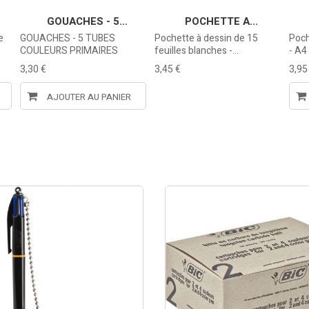
GOUACHES - 5...
POCHETTE A...
e
GOUACHES - 5 TUBES
Pochette à dessin de 15
Poch
COULEURS PRIMAIRES
feuilles blanches -...
- A4
3,30 €
3,45 €
3,95
AJOUTER AU PANIER