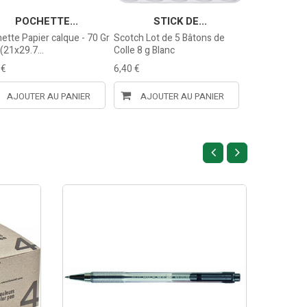
POCHETTE...
STICK DE...
PRO
ette Papier calque - 70 Gr
Scotch Lot de 5 Bâtons de
PROTEGE CAH
 (21x29.7...
Colle 8 g Blanc
Format, 24X3
 €
6,40 €
0,92 €
AJOUTER AU PANIER
AJOUTER AU PANIER
AJOUTE