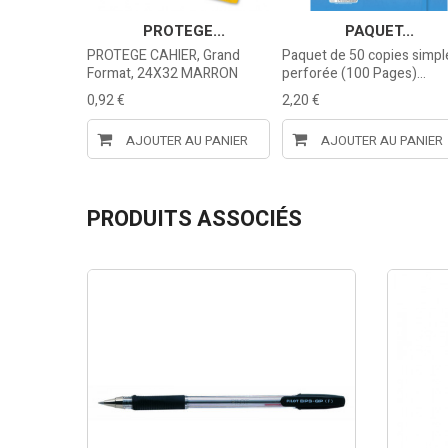
E...
PROTEGE...
PAQUET...
, Grand
PROTEGE CAHIER, Grand
Paquet de 50 copies simpl
OSE
Format, 24X32 MARRON
perforée (100 Pages)...
0,92 €
2,20 €
U PANIER
AJOUTER AU PANIER
AJOUTER AU PANIER
PRODUITS ASSOCIÉS