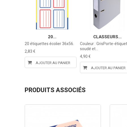
RS...
20...
CLASSEURS...
te-étiquette
20 étiquettes écolier 36x56.
Couleur : GrisPorte-étique
soudé et...
2,83 €
4,90 €
AJOUTER AU PANIER
U PANIER
AJOUTER AU PANIER
PRODUITS ASSOCIÉS