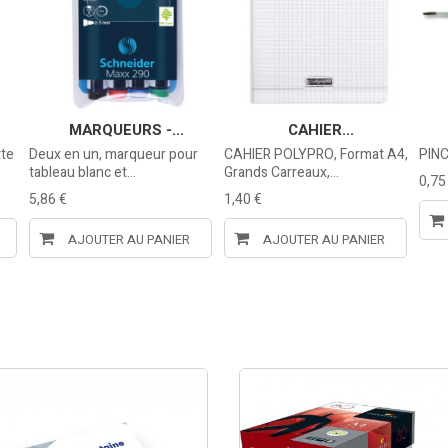
MARQUEURS -...
CAHIER...
tte
Deux en un, marqueur pour
CAHIER POLYPRO, Format A4,
PIN
tableau blanc et...
Grands Carreaux,...
0,75
5,86 €
1,40 €
AJOUTER AU PANIER
AJOUTER AU PANIER