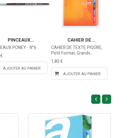
PINCEAUX...
CAHIER DE...
ETUI 
CEAUX PONEY - N°6
CAHIER DE TEXTE PIQÛRE,
Recharge mine
Petit Format, Grands...
 €
1,62 €
1,80 €
AJOUTER AU PANIER
AJOUTE
AJOUTER AU PANIER