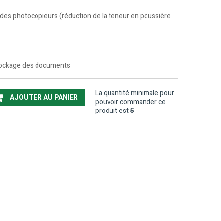
es photocopieurs (réduction de la teneur en poussière
stockage des documents
La quantité minimale pour
AJOUTER AU PANIER
pouvoir commander ce
produit est
5