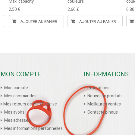
Maxi capacity...
couleurs.
coul
2,50 €
2,60 €
6,80
AJOUTER AU PANIER
AJOUTER AU PANIER
MON COMPTE
INFORMATIONS
Mon compte
Promotions
Mes commandes
Nouveaux produits
Mes retours de marchandise
Meilleures ventes
Mes avoirs
Contactez-nous
Mes adresses
Mes informations personnelles