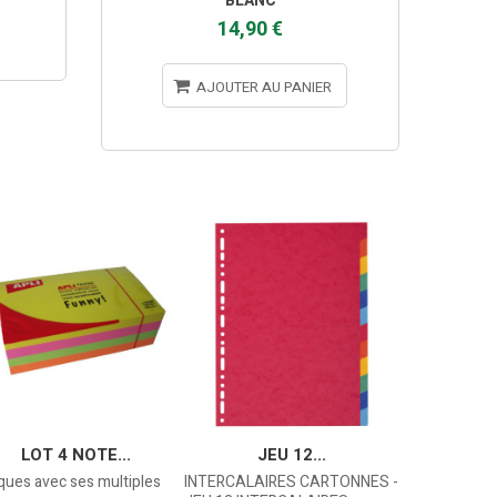
BLANC
14,90 €
AJOUTER AU PANIER
LOT 4 NOTE...
JEU 12...
FEU
ques avec ses multiples
INTERCALAIRES CARTONNES -
Encre effacabl