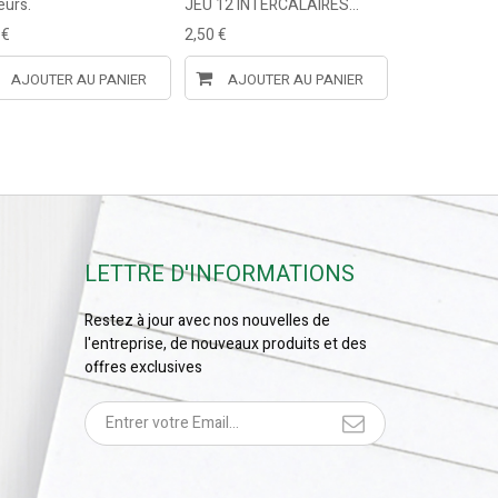
eurs.
JEU 12 INTERCALAIRES...
base d'alcool:..
 €
2,50 €
0,85 €
AJOUTER AU PANIER
AJOUTER AU PANIER
AJOUTE
LETTRE D'INFORMATIONS
Restez à jour avec nos nouvelles de
l'entreprise, de nouveaux produits et des
offres exclusives