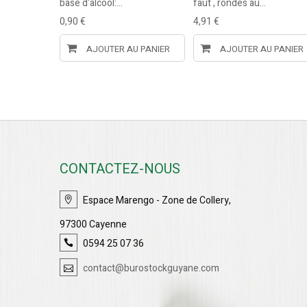
...
base d'alcool:...
faut , rondes au...
0,90 €
4,91 €
U PANIER
AJOUTER AU PANIER
AJOUTER AU PANIER
CONTACTEZ-NOUS
Espace Marengo - Zone de Collery,
97300 Cayenne
0594 25 07 36
contact@burostockguyane.com