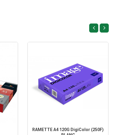
RAMETTE A4 120G DigiColor (250F)
RAMET