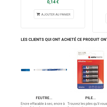
0,14 €
AJOUTER AU PANIER
LES CLIENTS QUI ONT ACHETÉ CE PRODUIT ON
S -...
FEUTRE...
PILE...
ent avec
Encre effacable à sec, encre à
Trouvez les piles qu'il vou