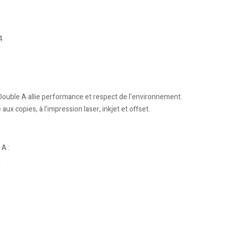
4
Double A allie performance et respect de l'environnement.
ux copies, à l'impression laser, inkjet et offset.
A :
r