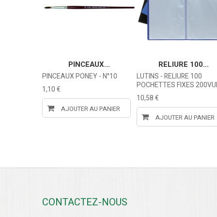
E...
PINCEAUX...
RELIURE 100...
 Format A4,
PINCEAUX PONEY - N°10
LUTINS - RELIURE 100
PARENT
POCHETTES FIXES 200VU
1,10 €
10,58 €
AJOUTER AU PANIER
U PANIER
AJOUTER AU PANIER
CONTACTEZ-NOUS