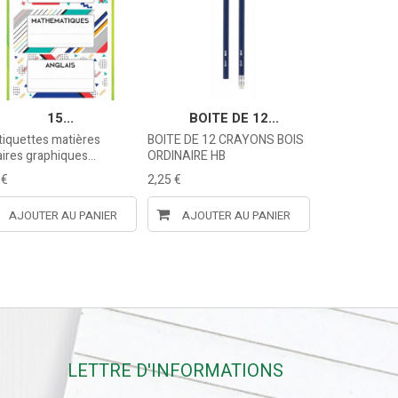
15...
BOITE DE 12...
PRO
tiquettes matières
BOITE DE 12 CRAYONS BOIS
PROTEGE CAHI
aires graphiques...
ORDINAIRE HB
Format, 17X
 €
2,25 €
0,30 €
AJOUTER AU PANIER
AJOUTER AU PANIER
AJOUTE
LETTRE D'INFORMATIONS